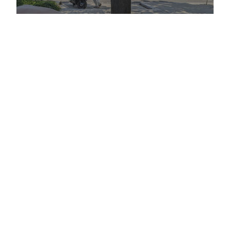
Cleanwalk à Toulouse #8
Toulouse
9 JUILLET 2023
Cleanwalk avec Boulanger à Toulouse