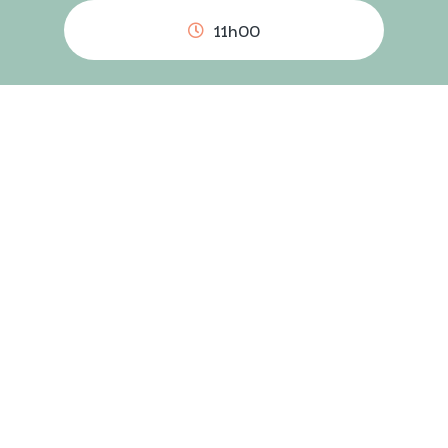
11h00
PAGE FACEBOOK DE L'ÉVÉNEMENT
VOIR TOUS NOS ÉVÉNEMENTS