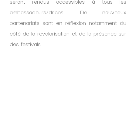
seront rendus accessibles à tous les
ambassadeurs/drices. De nouveaux
partenariats sont en réflexion notamment du
côté de la revalorisation et de la présence sur
des festivals.
Niveau communication nous allons repartager
au maximum les actions locales des antennes
afin de gagner en visibilité sur les réseaux
sociaux et dans la presse. De nouvelles
campagnes de communication et de
sensibilisation vont également être lancées,
restez à l’affût !